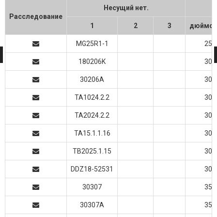
Несущий нет.
Расследование
1
2
3
дюймо
MG25R1-1
25
180206K
30
30206A
30
TA1024.2.2
30
TA2024.2.2
30
TA15.1.1.16
30
TB2025.1.15
30
DDZ18-52531
30
30307
35
30307A
35