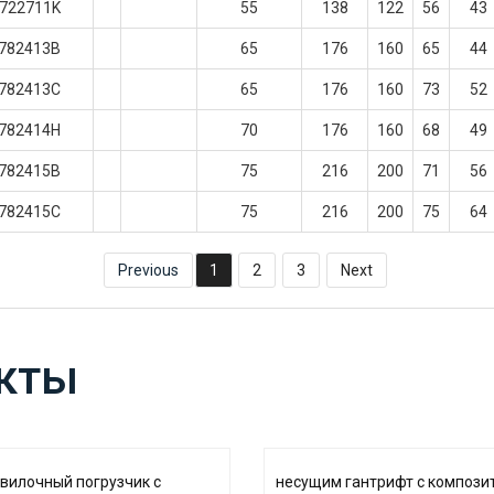
722711K
55
138
122
56
43
782413B
65
176
160
65
44
782413C
65
176
160
73
52
782414H
70
176
160
68
49
782415B
75
216
200
71
56
782415C
75
216
200
75
64
Previous
1
2
3
Next
кты
-вилочный погрузчик с
несущим гантрифт с композ