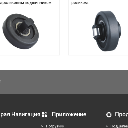
м роликовым подшипником
роликом,
m
рая Навигация
Приложение
Про
>
Погрузчик
>
Подшипни