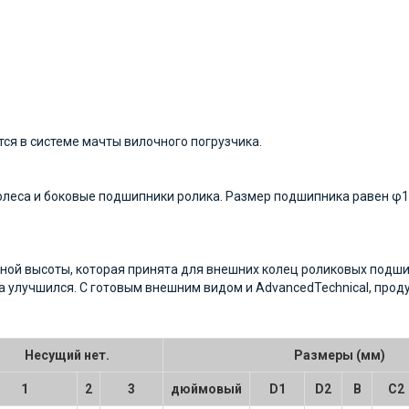
я в системе мачты вилочного погрузчика.
колеса и боковые подшипники ролика. Размер подшипника равен φ
йной высоты, которая принята для внешних колец роликовых подш
а улучшился. С готовым внешним видом и AdvancedTechnical, прод
Несущий нет.
Размеры (мм)
1
2
3
дюймовый
D1
D2
В
C2