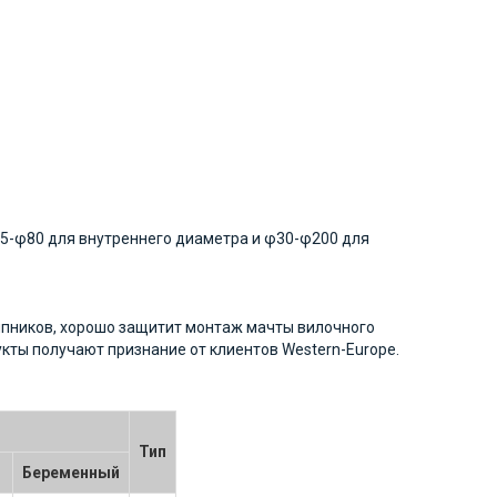
15-φ80 для внутреннего диаметра и φ30-φ200 для
ипников, хорошо защитит монтаж мачты вилочного
укты получают признание от клиентов Western-Europe.
Тип
Беременный