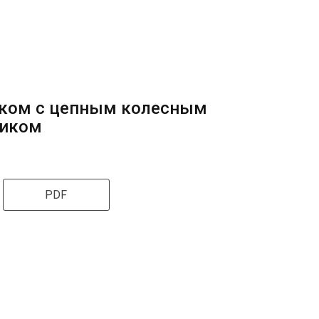
иком с цепным колесным
иком
PDF