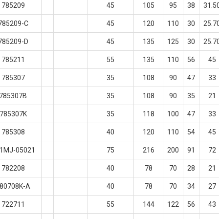
785209
45
105
95
38
31.5
785209-C
45
120
110
30
25.7
785209-D
45
135
125
30
25.7
785211
55
135
110
56
45
785307
35
108
90
47
33
785307B
35
108
90
35
21
785307K
35
118
100
47
33
785308
40
120
110
54
45
1MJ-05021
75
216
200
91
72
782208
40
78
70
28
21
80708K-A
40
78
70
34
27
722711
55
144
122
56
43