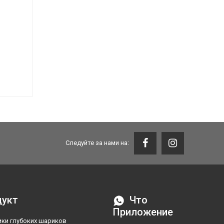
Следуйте за нами на:
дукт
Что
Приложение
ки глубоких шариков