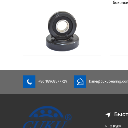
боковы
+86 18968577729
kane@cukubearing.co
Быст
>
О Куку