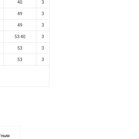
40
3
49
3
49
3
53.40
3
53
3
53
3
итным